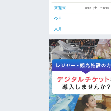
来週末
8/15（土）〜8/1
今月
来月