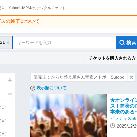
単 Yahoo! JAPANのデジタルチケット
ービスの終了について
/21
キーワードを入力
チケットを購入される方
販売主：からだ整え屋さん青梅ストポ Sutopo
表示順について
★オンライ
ス！筒状の
9（日）
本来のある
ピラティス5
9（日）
2025/12
6（日）