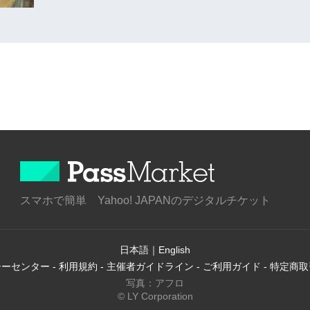
スマホで簡単 Yahoo! JAPANのデジタルチケット
日本語
｜
English
シーセンター
-
利用規約
-
主催者ガイドライン
-
ご利用ガイド
-
特定商取
写真：アフロ
© LY Corporation