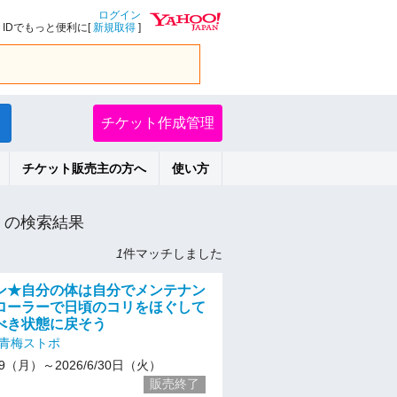
ログイン
IDでもっと便利に[
新規取得
]
チケット作成管理
チケット販売主の方へ
使い方
の検索結果
1
件マッチしました
ン★自分の体は自分でメンテナン
ローラーで日頃のコリをほぐして
べき状態に戻そう
6青梅ストポ
/29（月）～2026/6/30日（火）
販売終了