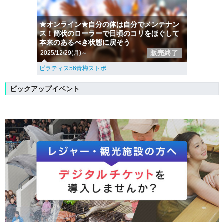
★オンライン★自分の体は自分でメンテナン
ス！筒状のローラーで日頃のコリをほぐして
本来のあるべき状態に戻そう
販売終了
2025/12/29(月)～
ピラティス56青梅ストポ
ピックアップイベント