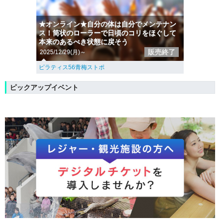
★オンライン★自分の体は自分でメンテナン
ス！筒状のローラーで日頃のコリをほぐして
本来のあるべき状態に戻そう
販売終了
2025/12/29(月)～
ピラティス56青梅ストポ
ピックアップイベント