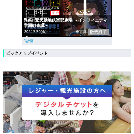
異祭!!驚天動地倶楽部劇場 ～インフィニティ
学園戦奇譚～
販売終了
2024/8/30(金)～
東京都
D計画
ピックアップイベント