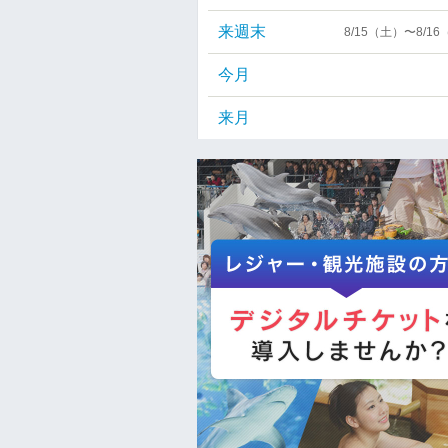
来週末
8/15（土）〜8/1
今月
来月