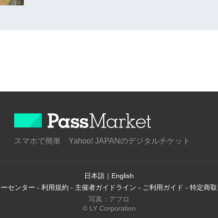
スマホで簡単 Yahoo! JAPANのデジタルチケット
日本語
｜
English
シーセンター
-
利用規約
-
主催者ガイドライン
-
ご利用ガイド
-
特定商取
写真：アフロ
© LY Corporation