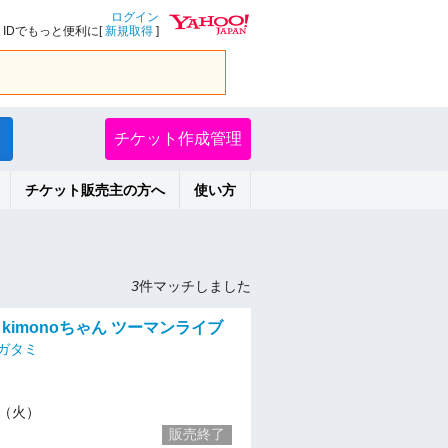
ログイン
IDでもっと便利に[
新規取得
]
チケット作成管理
チケット販売主の方へ
使い方
3
件マッチしました
c × kimonoちゃん ツーマンライブ
ガタミ
23（火）
販売終了