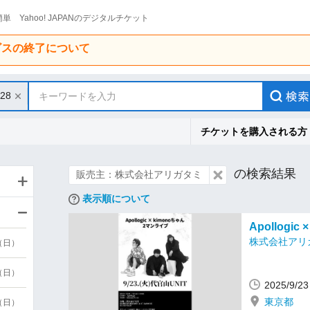
単 Yahoo! JAPANのデジタルチケット
ービスの終了について
/28
キーワードを入力
チケットを購入される方
の検索結果
販売主：株式会社アリガタミ
表示順について
Apollogi
株式会社アリ
9（日）
9（日）
2025/9/
東京都
6（日）