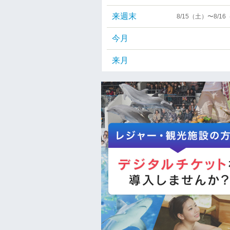
来週末
8/15（土）〜8/1
今月
来月