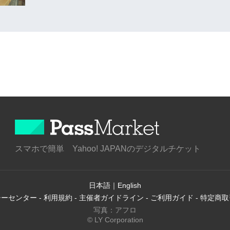
スマホで簡単 Yahoo! JAPANのデジタルチケット
日本語
｜
English
シーセンター
-
利用規約
-
主催者ガイドライン
-
ご利用ガイド
-
特定商取
写真：アフロ
© LY Corporation