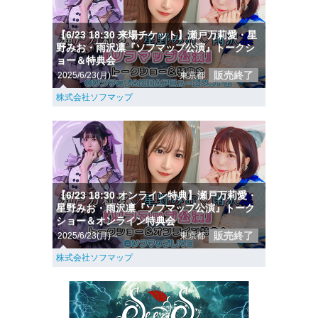
【6/23 18:30 来場チケット】瀬戸万莉愛・星
野みお・雨沢凛『ソフマップ公演』トークシ
ョー＆特典会
販売終了
2025/6/23(月)～
東京都
株式会社ソフマップ
【6/23 18:30 オンライン特典】瀬戸万莉愛・
星野みお・雨沢凛『ソフマップ公演』トーク
ショー＆オンライン特典会
販売終了
2025/6/23(月)～
東京都
株式会社ソフマップ