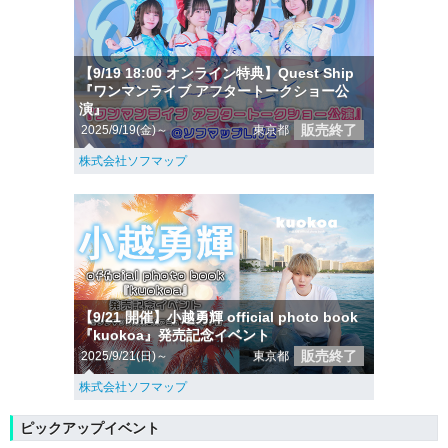
【9/19 18:00 オンライン特典】Quest Ship
『ワンマンライブ アフタートークショー公
演』
販売終了
2025/9/19(金)～
東京都
株式会社ソフマップ
【9/21 開催】小越勇輝 official photo book
『kuokoa』発売記念イベント
販売終了
2025/9/21(日)～
東京都
株式会社ソフマップ
ピックアップイベント