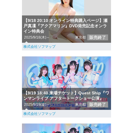
【9/18 20:10 オンライン特典購入ページ】瀬
戸真凜『アクアマリン』DVD発売記念オンラ
イン特典会
販売終了
2025/9/18(木)～
東京都
株式会社ソフマップ
【9/19 18:40 来場チケット】Quest Ship『ワ
ンマンライブ アフタートークショー公演』
販売終了
2025/9/19(金)～
東京都
株式会社ソフマップ