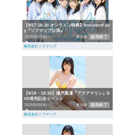
【9/17 18:30 オンライン特典】InnocentFair
y『ソフマップ公演』
販売終了
2025/9/17(水)～
東京都
株式会社ソフマップ
【9/18・18:30】瀬戸真凜『アクアマリン』D
VD発売記念イベント
販売終了
2025/9/18(木)～
東京都
株式会社ソフマップ