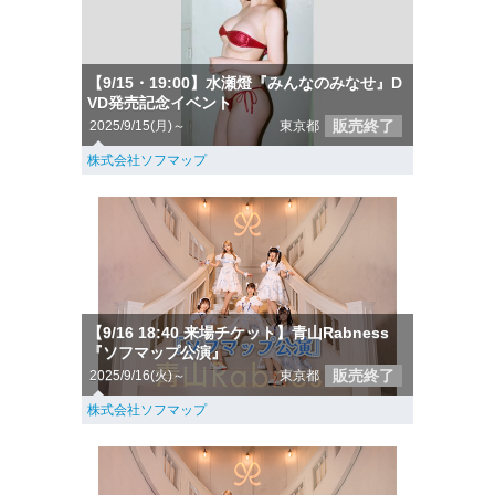
【9/15・19:00】水瀬燈『みんなのみなせ』D
VD発売記念イベント
販売終了
2025/9/15(月)～
東京都
株式会社ソフマップ
【9/16 18:40 来場チケット】青山Rabness
『ソフマップ公演』
販売終了
2025/9/16(火)～
東京都
株式会社ソフマップ