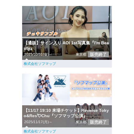
【通販】サイン入り AOI 1st写真集『I'm Bea
uty』
販売終了
2025/10/31(金)～
東京都
株式会社ソフマップ
【11/17 19:10 来場チケット】Reverse Toky
o&Res💘Chu『ソフマップ公演』
販売終了
2025/11/17(月)～
東京都
株式会社ソフマップ