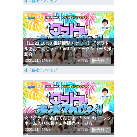
株式会社ソフマップ
【11/21 18:30 番組観覧チケット】『グラド
ルあおてんじょ～!! vol.4』トークショー＆撮
影会
販売終了
2025/11/21(金)～
東京都
株式会社ソフマップ
☆『グラドルあおてんじょ～!! vol.4』ニック
ネーム入り水着チェキ販売ページ☆
販売終了
2025/11/21(金)～
東京都