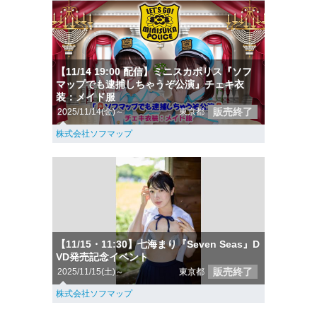
【11/14 19:00 配信】ミニスカポリス『ソフ
マップでも逮捕しちゃうぞ公演』チェキ衣
装：メイド服
販売終了
2025/11/14(金)～
東京都
株式会社ソフマップ
【11/15・11:30】七海まり『Seven Seas』D
VD発売記念イベント
販売終了
2025/11/15(土)～
東京都
株式会社ソフマップ