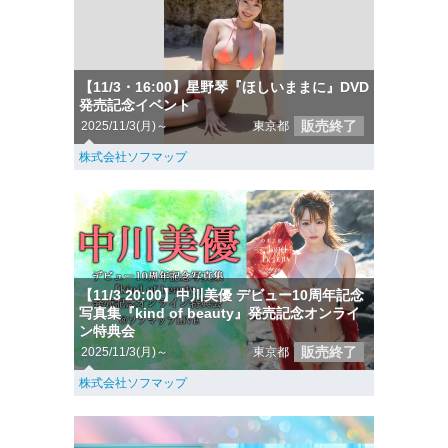
【11/3・16:00】星野琴『ほしいままに』DVD
発売記念イベント
販売終了
2025/11/3(月)～
東京都
株式会社ソフマップ
【11/3 20:00】中川美優 デビュー10周年記念
写真集『kind of beauty』発売記念オンライ
ン特典会
販売終了
2025/11/3(月)～
東京都
株式会社ソフマップ