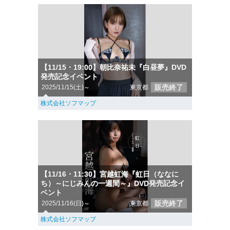
【11/15・19:00】朝比奈祐未『白昼夢』DVD
発売記念イベント
販売終了
2025/11/15(土)～
東京都
株式会社ソフマップ
【11/16・11:30】宮越虹海『虹日（ななに
ち）～にじみんの一週間～』DVD発売記念イ
ベント
販売終了
2025/11/16(日)～
東京都
株式会社ソフマップ