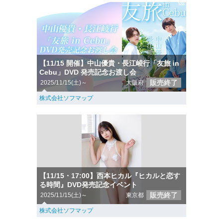
【11/15 開催】中山優貴・長江崚行「友旅 in
Cebu」DVD 発売記念お渡し会
販売終了
2025/11/15(土)～
大阪府
株式会社ソフマップ
【11/15・17:00】西本ヒカル『ヒカルと恋す
る時間』DVD発売記念イベント
販売終了
2025/11/15(土)～
東京都
株式会社ソフマップ