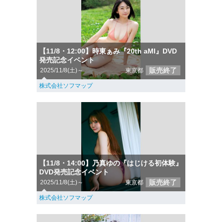
【11/8・12:00】時東ぁみ『20th aMI』DVD
発売記念イベント
販売終了
2025/11/8(土)～
東京都
株式会社ソフマップ
【11/8・14:00】乃真ゆの『はじける初体験』
DVD発売記念イベント
販売終了
2025/11/8(土)～
東京都
株式会社ソフマップ