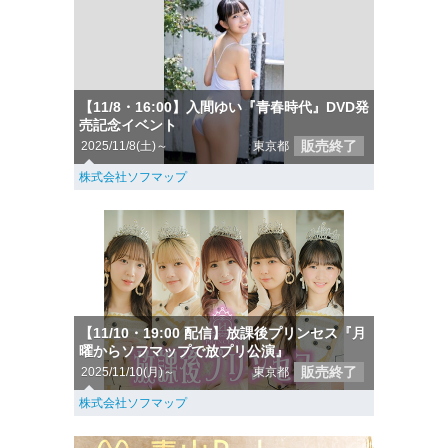
【11/8・16:00】入間ゆい『青春時代』DVD発
売記念イベント
販売終了
2025/11/8(土)～
東京都
株式会社ソフマップ
【11/10・19:00 配信】放課後プリンセス『月
曜からソフマップで放プリ公演』
販売終了
2025/11/10(月)～
東京都
株式会社ソフマップ