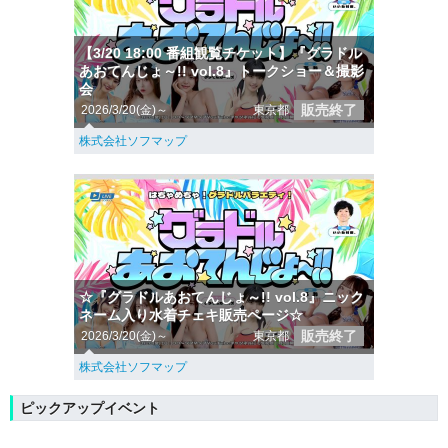
【3/20 18:00 番組観覧チケット】『グラドル
あおてんじょ～!! vol.8』トークショー＆撮影
会
販売終了
2026/3/20(金)～
東京都
株式会社ソフマップ
☆『グラドルあおてんじょ～!! vol.8』ニック
ネーム入り水着チェキ販売ページ☆
販売終了
2026/3/20(金)～
東京都
株式会社ソフマップ
ピックアップイベント