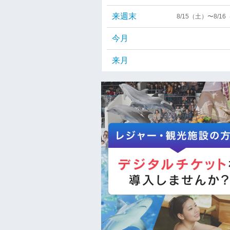
来週末
8/15（土）〜8/1
今月
来月