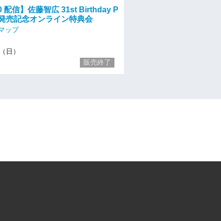
00 配信】佐藤智広 31st Birthday P
ok 発売記念オンライン特典会
マップ
12（日）
販売終了