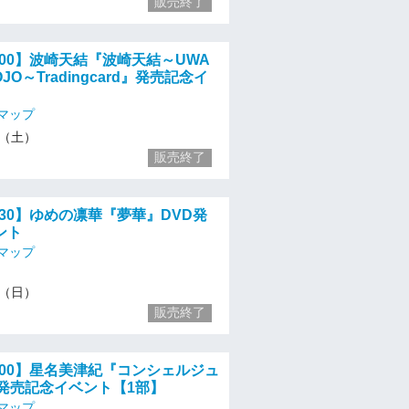
販売終了
18:00】波崎天結『波崎天結～UWA
NOJO～Tradingcard』発売記念イ
マップ
11（土）
販売終了
11:30】ゆめの凛華『夢華』DVD発
ント
マップ
12（日）
販売終了
13:00】星名美津紀『コンシェルジュ
D発売記念イベント【1部】
マップ