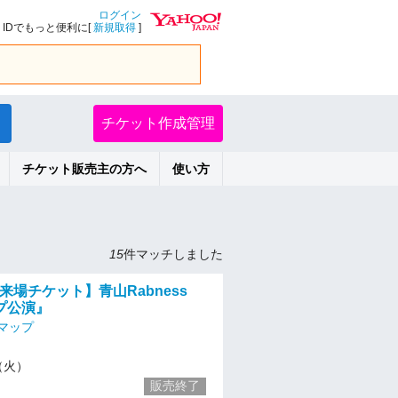
ログイン
IDでもっと便利に[
新規取得
]
チケット作成管理
チケット販売主の方へ
使い方
15
件マッチしました
:40 来場チケット】青山Rabness
プ公演』
マップ
7（火）
販売終了