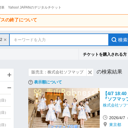
単 Yahoo! JAPANのデジタルチケット
ービスの終了について
12
キーワードを入力
チケットを購入される方
の検索結果
販売主：株式会社ソフマップ
表示順について
【4/7 18
『ソフマッ
9（日）
株式会社ソフ
9（日）
2026/4/
東京都
6（日）