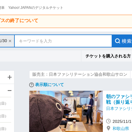
単 Yahoo! JAPANのデジタルチケット
ービスの終了について
1/30
キーワードを入力
チケットを購入される方
販売主：日本ファシリテーション協会和歌山サロン
表示順について
朝のファシリ
戦（振り返
9（日）
日本ファシリ
9（日）
2025/11
和歌山県
6（日）