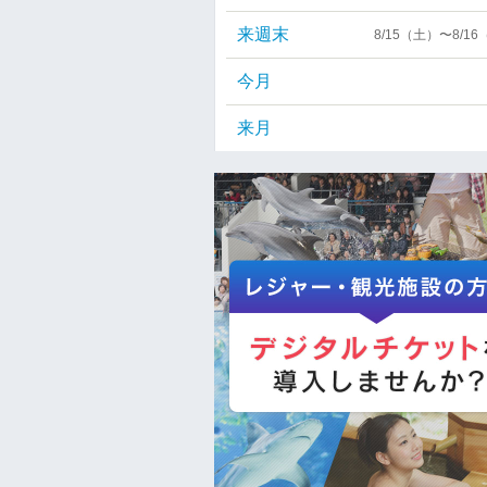
来週末
8/15（土）〜8/1
今月
来月