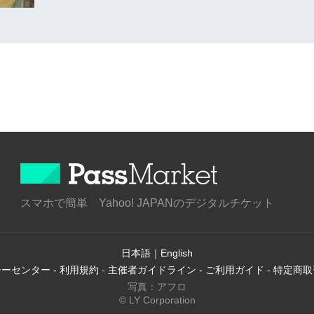
スマホで簡単 Yahoo! JAPANのデジタルチケット
日本語
｜
English
シーセンター
-
利用規約
-
主催者ガイドライン
-
ご利用ガイド
-
特定商取
写真：アフロ
© LY Corporation