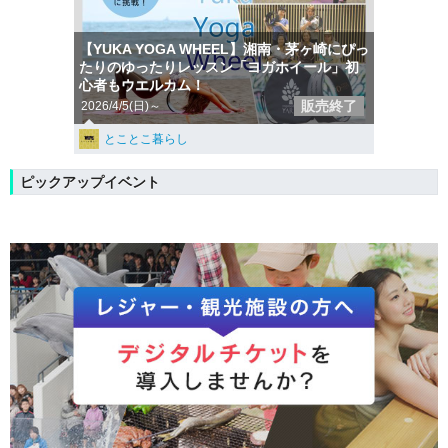
【YUKA YOGA WHEEL】湘南・茅ヶ崎にぴっ
たりのゆったりレッスン「ヨガホイール」初
心者もウエルカム！
販売終了
2026/4/5(日)～
とことこ暮らし
ピックアップイベント