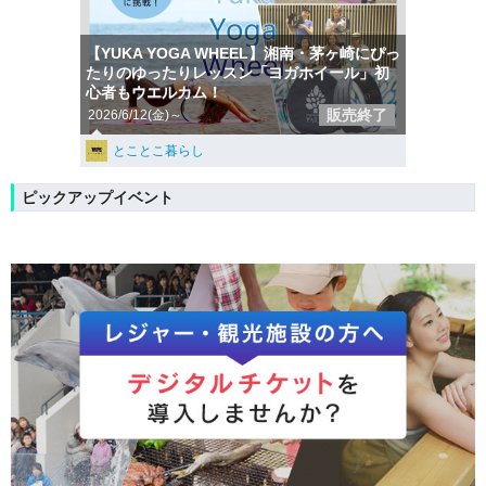
【YUKA YOGA WHEEL】湘南・茅ヶ崎にぴっ
たりのゆったりレッスン「ヨガホイール」初
心者もウエルカム！
販売終了
2026/6/12(金)～
とことこ暮らし
ピックアップイベント