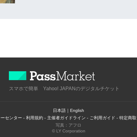
スマホで簡単 Yahoo! JAPANのデジタルチケット
日本語
｜
English
シーセンター
-
利用規約
-
主催者ガイドライン
-
ご利用ガイド
-
特定商取
写真：アフロ
© LY Corporation