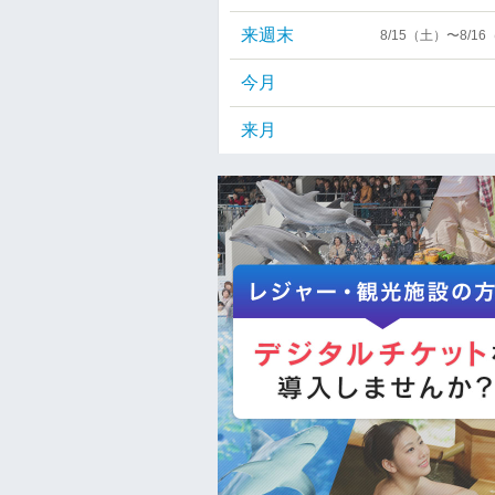
来週末
8/15（土）〜8/1
今月
来月