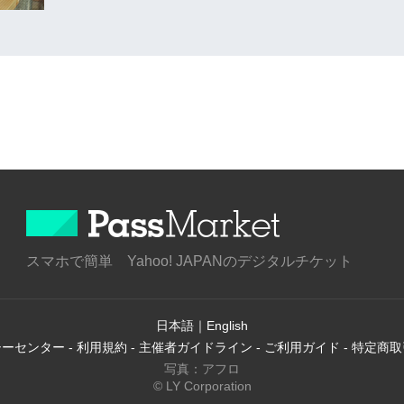
スマホで簡単 Yahoo! JAPANのデジタルチケット
日本語
｜
English
シーセンター
-
利用規約
-
主催者ガイドライン
-
ご利用ガイド
-
特定商取
写真：アフロ
© LY Corporation