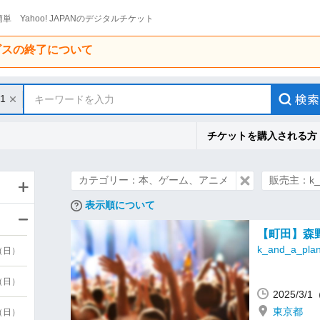
単 Yahoo! JAPANのデジタルチケット
ービスの終了について
31
キーワードを入力
チケットを購入される方
カテゴリー：本、ゲーム、アニメ
販売主：k_an
表示順について
【町田】森
k_and_a_plan
9（日）
9（日）
2025/3/
東京都
6（日）