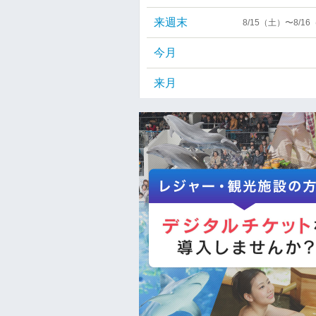
来週末
8/15（土）〜8/1
今月
来月