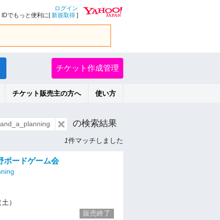
ログイン
IDでもっと便利に[
新規取得
]
チケット作成管理
チケット販売主の方へ
使い方
の検索結果
d_a_planning
1
件マッチしました
野ボードゲーム会
ning
1（土）
販売終了