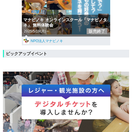
マナビノキ オンラインスクール「マナビノタ
ネ」 無料体験会
販売終了
2025/5/19(月)～
NPO法人マナビノキ
ピックアップイベント