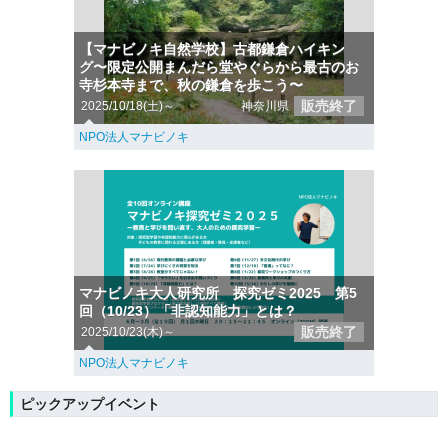
【マナビノキ自然学校】古都鎌倉ハイキン
グ〜限定公開まんだら堂やぐらから最古のお
寺杉本寺まで、秋の鎌倉を歩こう〜
販売終了
2025/10/18(土)～
神奈川県
NPO法人マナビノキ
マナビノキ大人研究所 探究ゼミ2025 第5
回（10/23）「非認知能力」とは？
販売終了
2025/10/23(木)～
NPO法人マナビノキ
ピックアップイベント