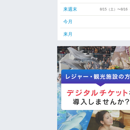
来週末
8/15（土）〜8/1
今月
来月