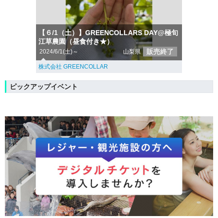
【６/1（土）】GREENCOLLARS DAY@極旬
江草農園（昼食付き★）
販売終了
2024/6/1(土)～
山梨県
株式会社 GREENCOLLAR
ピックアップイベント