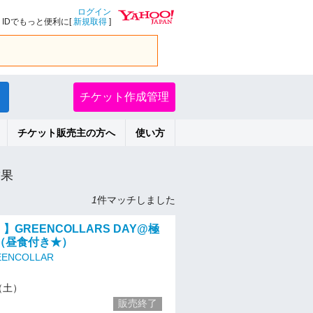
ログイン
IDでもっと便利に[
新規取得
]
チケット作成管理
チケット販売主の方へ
使い方
結果
1
件マッチしました
】GREENCOLLARS DAY@極
（昼食付き★）
ENCOLLAR
5（土）
販売終了