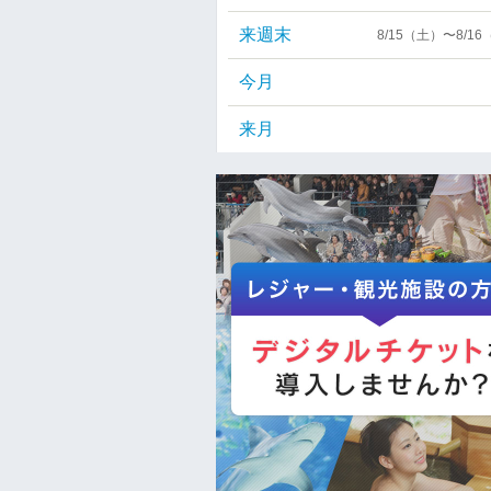
来週末
8/15（土）〜8/1
今月
来月