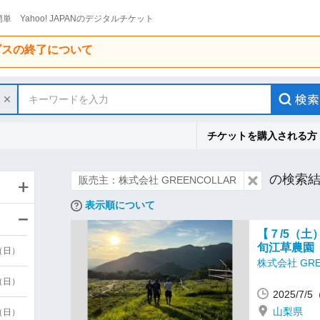
単 Yahoo! JAPANのデジタルチケット
ービスの終了について
キーワードを入力
チケットを購入される方
の検索
販売主：株式会社 GREENCOLLAR
表示順について
【７/5（土）
旬江草農園
9（日）
株式会社 GRE
9（日）
2025/7/
山梨県
6（日）