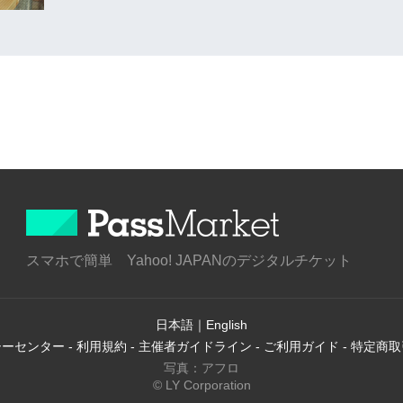
スマホで簡単 Yahoo! JAPANのデジタルチケット
日本語
｜
English
シーセンター
-
利用規約
-
主催者ガイドライン
-
ご利用ガイド
-
特定商取
写真：アフロ
© LY Corporation