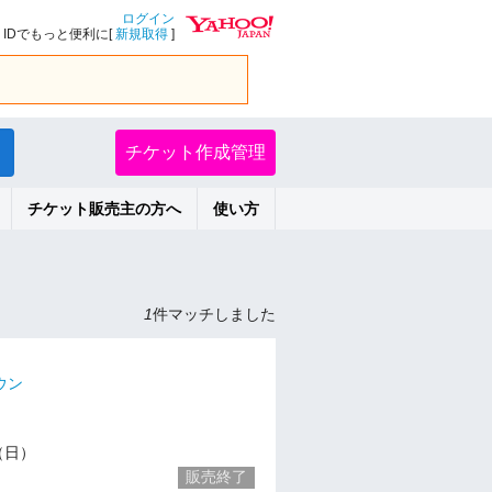
ログイン
IDでもっと便利に[
新規取得
]
チケット作成管理
チケット販売主の方へ
使い方
1
件マッチしました
ウン
3（日）
販売終了