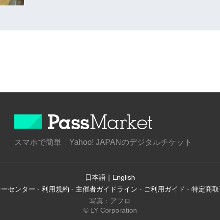
スマホで簡単 Yahoo! JAPANのデジタルチケット
日本語
｜
English
シーセンター
-
利用規約
-
主催者ガイドライン
-
ご利用ガイド
-
特定商取
写真：アフロ
© LY Corporation