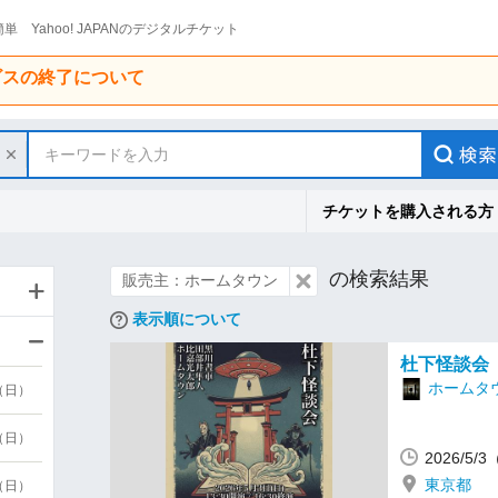
単 Yahoo! JAPANのデジタルチケット
ービスの終了について
キーワードを入力
チケットを購入される方
の検索結果
販売主：ホームタウン
表示順について
杜下怪談会
ホームタ
9（日）
9（日）
2026/5/
東京都
6（日）