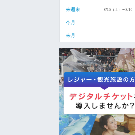
来週末
8/15（土）〜8/1
今月
来月