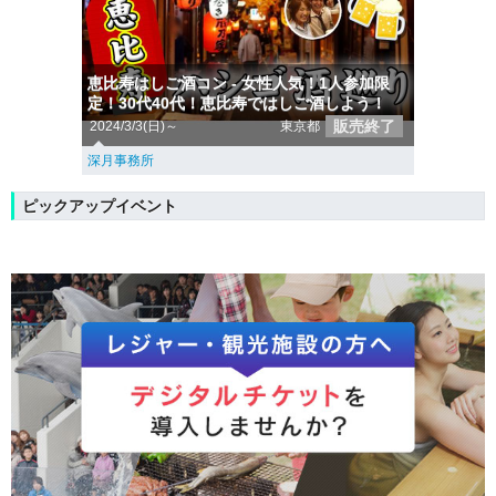
恵比寿はしご酒コン - 女性人気！1人参加限
定！30代40代！恵比寿ではしご酒しよう！
販売終了
2024/3/3(日)～
東京都
深月事務所
ピックアップイベント