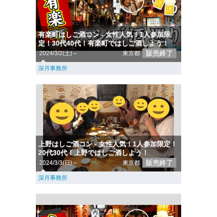
有楽町はしご酒コン - 女性人気！1人参加限
定！30代40代！有楽町ではしご酒しよう！
販売終了
2024/3/2(土)～
東京都
深月事務所
上野はしご酒コン - 女性人気！1人参加限定！
20代30代！上野ではしご酒しよう！
販売終了
2024/3/3(日)～
東京都
深月事務所