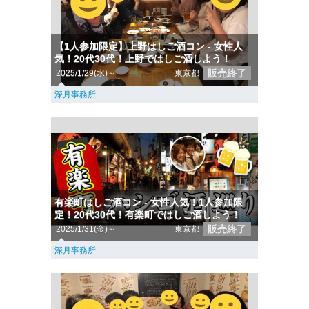
【1人参加限定】上野はしご酒コン - 女性人
気！20代30代！上野ではしご酒しよう！
販売終了
2025/1/29(水)～
東京都
深月事務所
有楽町はしご酒コン - 女性人気！1人参加限
定！20代30代！有楽町ではしご酒しよう！
販売終了
2025/1/31(金)～
東京都
深月事務所