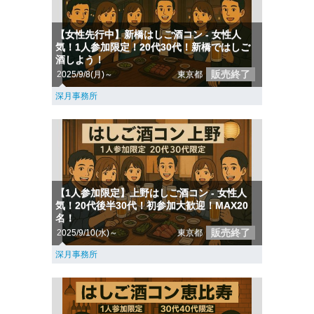
【女性先行中】新橋はしご酒コン - 女性人
気！1人参加限定！20代30代！新橋ではしご
酒しよう！
販売終了
2025/9/8(月)～
東京都
深月事務所
【1人参加限定】上野はしご酒コン - 女性人
気！20代後半30代！初参加大歓迎！MAX20
名！
販売終了
2025/9/10(水)～
東京都
深月事務所