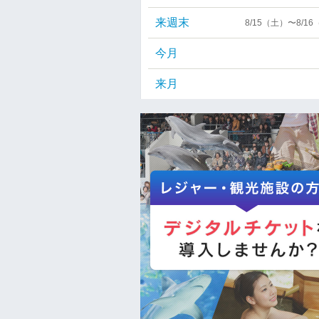
来週末
8/15（土）〜8/1
今月
来月