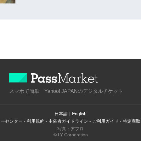
スマホで簡単 Yahoo! JAPANのデジタルチケット
日本語
｜
English
シーセンター
-
利用規約
-
主催者ガイドライン
-
ご利用ガイド
-
特定商取
写真：アフロ
© LY Corporation