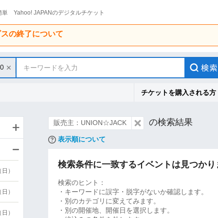
単 Yahoo! JAPANのデジタルチケット
ービスの終了について
30
キーワードを入力
チケットを購入される方
の検索結果
販売主：UNION☆JACK
表示順について
検索条件に一致するイベントは見つかり
9（日）
検索のヒント：
・キーワードに誤字・脱字がないか確認します。
9（日）
・別のカテゴリに変えてみます。
・別の開催地、開催日を選択します。
6（日）