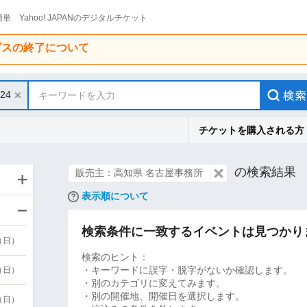
単 Yahoo! JAPANのデジタルチケット
ービスの終了について
/24
キーワードを入力
チケットを購入される方
の検索結果
販売主：高知県 名古屋事務所
表示順について
検索条件に一致するイベントは見つかり
9（日）
検索のヒント：
・キーワードに誤字・脱字がないか確認します。
9（日）
・別のカテゴリに変えてみます。
・別の開催地、開催日を選択します。
6（日）