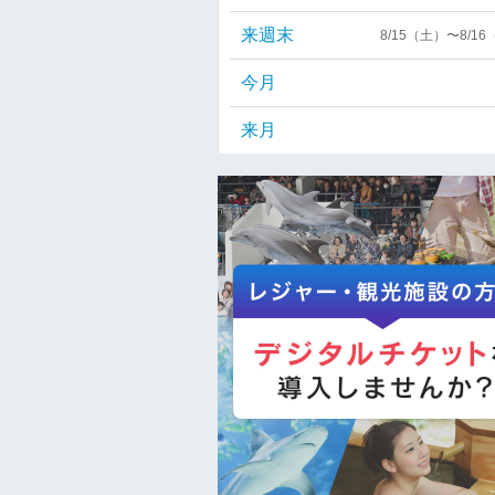
来週末
8/15（土）〜8/1
今月
来月