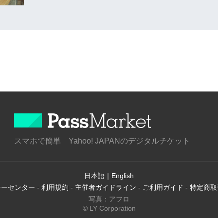
スマホで簡単 Yahoo! JAPANのデジタルチケット
日本語
｜
English
シーセンター
-
利用規約
-
主催者ガイドライン
-
ご利用ガイド
-
特定商取
写真：アフロ
© LY Corporation