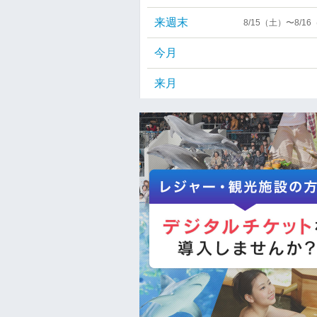
来週末
8/15（土）〜8/1
今月
来月