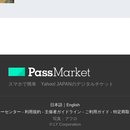
スマホで簡単 Yahoo! JAPANのデジタルチケット
日本語
｜
English
シーセンター
-
利用規約
-
主催者ガイドライン
-
ご利用ガイド
-
特定商取
写真：アフロ
© LY Corporation