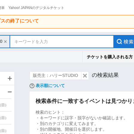
単 Yahoo! JAPANのデジタルチケット
ービスの終了について
30
キーワードを入力
チケットを購入される方
の検索結果
販売主：ハリーSTUDIO
表示順について
検索条件に一致するイベントは見つかり
9（日）
検索のヒント：
・キーワードに誤字・脱字がないか確認します。
9（日）
・別のカテゴリに変えてみます。
・別の開催地、開催日を選択します。
6（日）