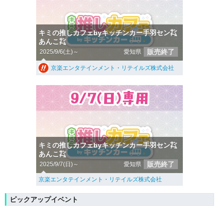
キミの推しカフェbyキッチンカー手羽セン㌠
あんこ㌠
販売終了
2025/9/6(土)～
愛知県
京楽エンタテインメント・リテイルズ株式会社
キミの推しカフェbyキッチンカー手羽セン㌠
あんこ㌠
販売終了
2025/9/7(日)～
愛知県
京楽エンタテインメント・リテイルズ株式会社
ピックアップイベント