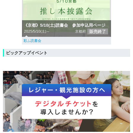
《京都》5/10(土)読書会 参加申込用ページ
販売終了
2025/5/10(土)～
京都府
彩ふ読書会
ピックアップイベント