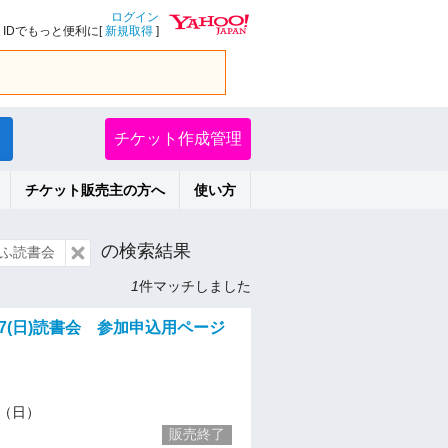
ログイン
IDでもっと便利に[
新規取得
]
チケット作成管理
チケット販売主の方へ
使い方
の検索結果
ふ読書会
1
件マッチしました
17(日)読書会 参加申込用ページ
17（日）
販売終了