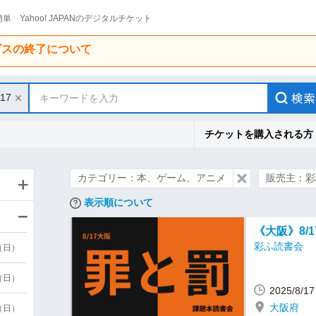
単 Yahoo! JAPANのデジタルチケット
ービスの終了について
/17
キーワードを入力
チケットを購入される方
カテゴリー：本、ゲーム、アニメ
販売主：彩
表示順について
《大阪》8/
彩ふ読書会
9（日）
9（日）
2025/8/
大阪府
6（日）