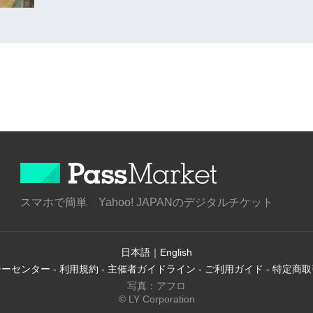
スマホで簡単 Yahoo! JAPANのデジタルチケット
日本語
｜
English
シーセンター
-
利用規約
-
主催者ガイドライン
-
ご利用ガイド
-
特定商取
写真：アフロ
© LY Corporation