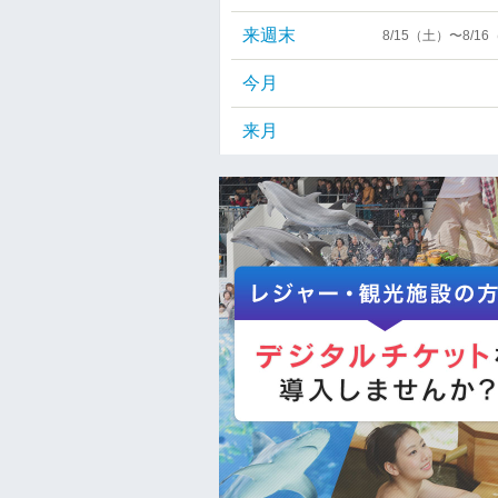
来週末
8/15（土）〜8/1
今月
来月