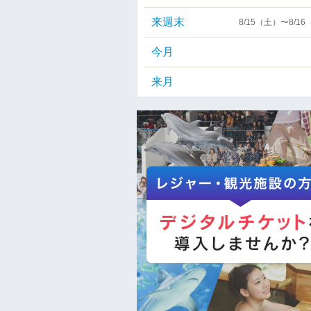
来週末
8/15（土）〜8/1
今月
来月