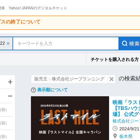
単 Yahoo! JAPANのデジタルチケット
ービスの終了について
/22
キーワードを入力
チケットを購入される方
の検索
販売主：株式会社ジープランニング
表示順について
映画「ラスト
【TBSハ
9（日）
場】 公式
株式会社ジー
9（日）
2024/9/
栃木県
6（日）