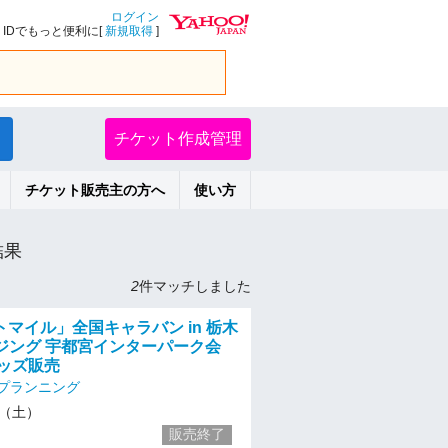
ログイン
IDでもっと便利に[
新規取得
]
チケット作成管理
チケット販売主の方へ
使い方
結果
2
件マッチしました
マイル」全国キャラバン in 栃木
ウジング 宇都宮インターパーク会
グッズ販売
プランニング
21（土）
販売終了