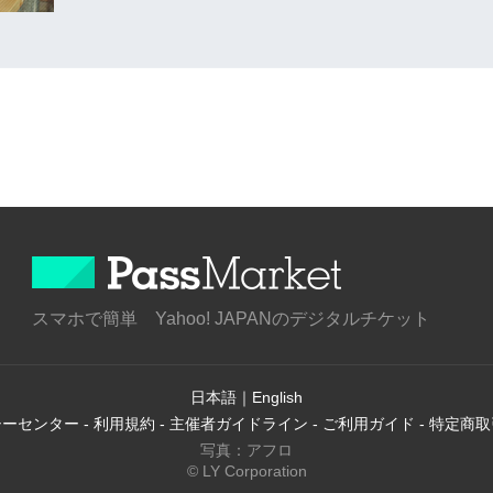
スマホで簡単 Yahoo! JAPANのデジタルチケット
日本語
｜
English
シーセンター
-
利用規約
-
主催者ガイドライン
-
ご利用ガイド
-
特定商取
写真：アフロ
© LY Corporation