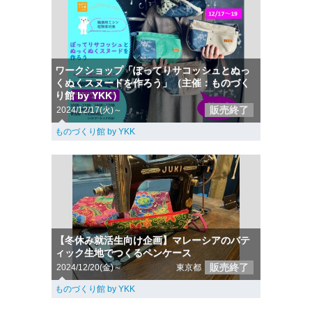
ワークショップ「ぽってりサコッシュとぬっ
くぬくスヌードを作ろう」（主催：ものづく
り館 by YKK）
販売終了
2024/12/17(火)～
ものづくり館 by YKK
【冬休み就活生向け企画】マレーシアのバテ
ィック生地でつくるペンケース
販売終了
2024/12/20(金)～
東京都
ものづくり館 by YKK