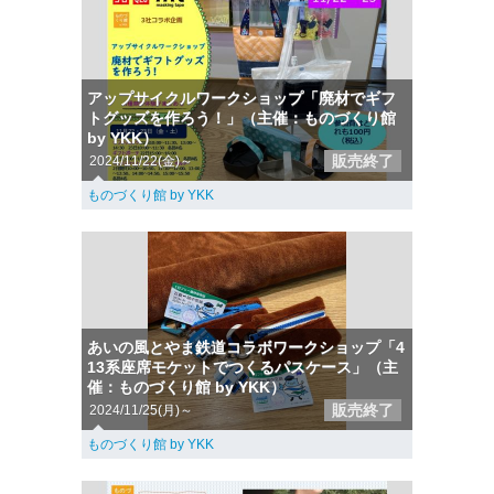
アップサイクルワークショップ「廃材でギフ
トグッズを作ろう！」（主催：ものづくり館
by YKK）
販売終了
2024/11/22(金)～
ものづくり館 by YKK
あいの風とやま鉄道コラボワークショップ「4
13系座席モケットでつくるパスケース」（主
催：ものづくり館 by YKK）
販売終了
2024/11/25(月)～
ものづくり館 by YKK