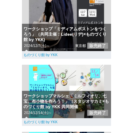
ワークショップ「ミディアムボストンをつく
ろう」（共同主催：Lidee(リデ)×ものづくり
館 by YKK)
販売終了
2024/12/7(土)～
東京都
ものづくり館 by YKK
ワークショップマルシェ「ミルフィオリ、七
宝、布小物を作ろう！」（スタジオサカミ×も
のづくり館 by YKK 共同開催
販売終了
2024/12/14(土)～
ものづくり館 by YKK