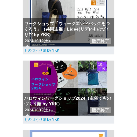
ワークショップ「ウィークエンドバッグをつ
くろう」（共同主催：Lidee(リデ)×ものづく
り館 by YKK)
販売終了
2024/10/12(土)～
ものづくり館 by YKK
ハロウィンワークショップ2024（主催：もの
づくり館 by YKK）
販売終了
2024/10/19(土)～
ものづくり館 by YKK