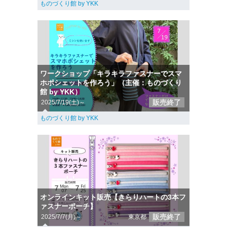
ものづくり館 by YKK
ワークショップ「キラキラファスナーでスマ
ホポシェットを作ろう」（主催：ものづくり
館 by YKK）
販売終了
2025/7/19(土)～
ものづくり館 by YKK
オンラインキット販売【きらりハートの3本フ
ァスナーポーチ】
販売終了
2025/7/7(月)～
東京都