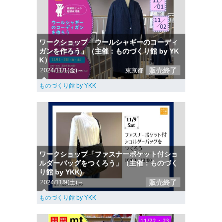
ワークショップ「ウールシャギーのコーディ
ガンを作ろう」（主催：ものづくり館 by YK
K）
販売終了
2024/11/1(金)～
東京都
ものづくり館 by YKK
ワークショップ「ファスナーポケット付ショ
ルダーバッグをつくろう」（主催：ものづく
り館 by YKK)
販売終了
2024/11/9(土)～
ものづくり館 by YKK