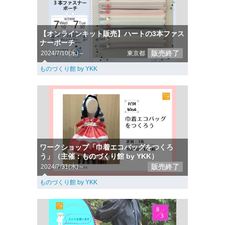
【オンラインキット販売】ハートの3本ファス
ナーポーチ
販売終了
2024/7/10(水)～
東京都
ものづくり館 by YKK
ワークショップ「巾着エコバッグをつくろ
う」（主催：ものづくり館 by YKK）
販売終了
2024/7/31(水)～
ものづくり館 by YKK