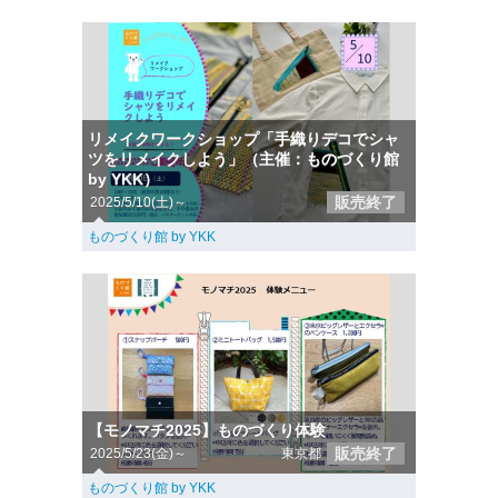
リメイクワークショップ「手織りデコでシャ
ツをリメイクしよう」（主催：ものづくり館
by YKK）
販売終了
2025/5/10(土)～
ものづくり館 by YKK
【モノマチ2025】ものづくり体験
販売終了
2025/5/23(金)～
東京都
ものづくり館 by YKK