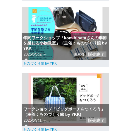
年間ワークショップ「komihinataさんの季節
を感じる小物教室」（主催：ものづくり館 by
YKK
販売終了
2025/6/6(金)～
東京都
ものづくり館 by YKK
ワークショップ「ビッグポーチをつくろう」
（主催：ものづくり館 by YKK)
販売終了
2025/6/7(土)～
ものづくり館 by YKK