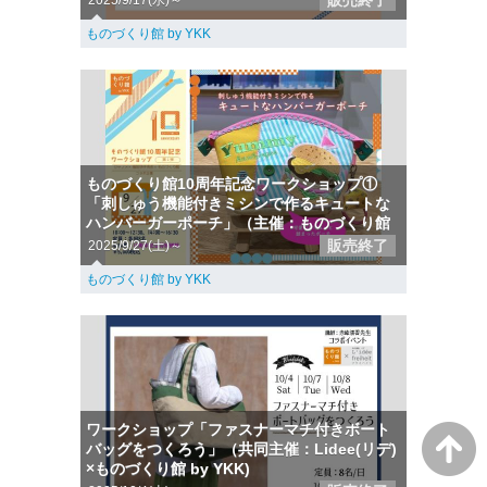
販売終了
2025/9/17(水)～
ものづくり館 by YKK
ものづくり館10周年記念ワークショップ①
「刺しゅう機能付きミシンで作るキュートな
ハンバーガーポーチ」（主催：ものづくり館
販売終了
2025/9/27(土)～
ものづくり館 by YKK
ワークショップ「ファスナーマチ付きボート
バッグをつくろう」（共同主催：Lidee(リデ)
×ものづくり館 by YKK)