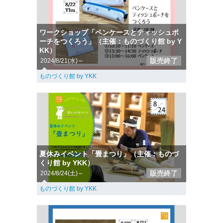
ワークショップ「ペンケースとティッシュポ
ーチをつくろう」（主催：ものづくり館 by Y
KK）
販売終了
2024/8/21(水)～
ものづくり館 by YKK
夏休みイベント「畳まつり」（主催：ものづ
くり館 by YKK）
販売終了
2024/8/24(土)～
ものづくり館 by YKK