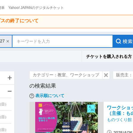
単 Yahoo! JAPANのデジタルチケット
ービスの終了について
/27
キーワードを入力
チケットを購入される方
カテゴリー：教室、ワークショップ
販売主：も
の検索結果
表示順について
9（日）
ワークショ
（主催：もの
9（日）
ものづくり館 b
6（日）
2025/4/