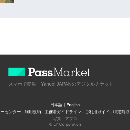
スマホで簡単 Yahoo! JAPANのデジタルチケット
日本語
｜
English
シーセンター
-
利用規約
-
主催者ガイドライン
-
ご利用ガイド
-
特定商取
写真：アフロ
© LY Corporation