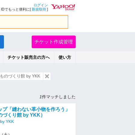
ログイン
IDでもっと便利に[
新規取得
]
チケット作成管理
チケット販売主の方へ
使い方
のづくり館 by YKK
1
件マッチしました
ップ「縫わない革小物を作ろう」
づくり館 by YKK）
y YKK
26（土）