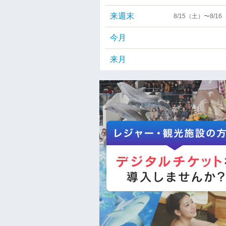
来週末
8/15（土）〜8/1
今月
来月