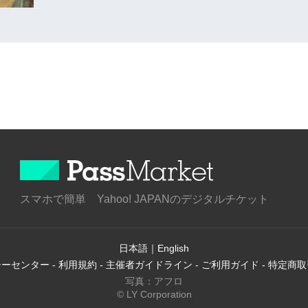
スマホで簡単 Yahoo! JAPANのデジタルチケット
日本語
｜
English
シーセンター
-
利用規約
-
主催者ガイドライン
-
ご利用ガイド
-
特定商取
写真：アフロ
© LY Corporation