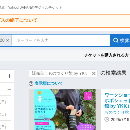
単 Yahoo! JAPANのデジタルチケット
ービスの終了について
/20
キーワードを入力
チケットを購入される方
の検索結果
販売主：ものづくり館 by YKK
表示順について
ワークショ
ホポシェッ
9（日）
館 by YKK
ものづくり館 b
9（日）
2025/7/
6（日）