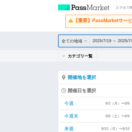
スマホで簡
【重要】PassMarketサ
2025/7/19 ～ 2025/7
全ての地域
カテゴリ一覧
開催地を選択
開催日を選択
今週
8/3（月）〜8/
今週末
8/8（土）〜8/
来週
8/10（月）〜8/1