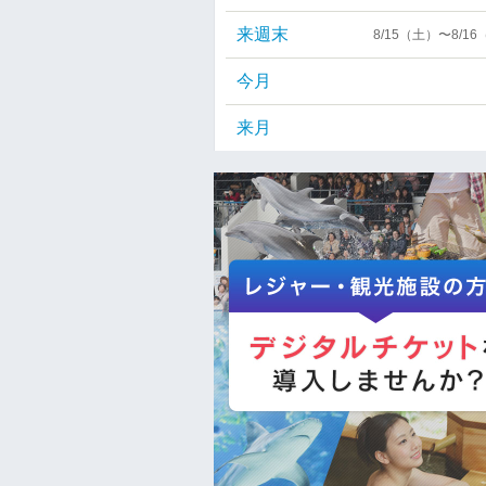
来週末
8/15（土）〜8/1
今月
来月