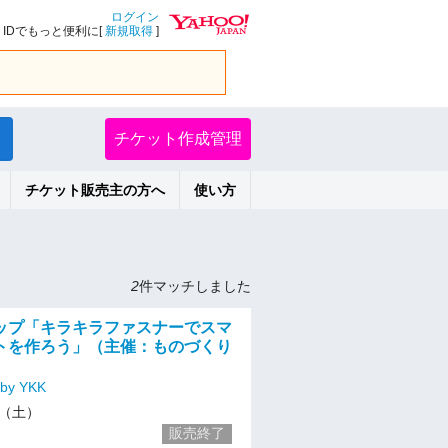
ログイン
IDでもっと便利に[
新規取得
]
チケット作成管理
チケット販売主の方へ
使い方
2
件マッチしました
ップ「キラキラファスナーでスマ
トを作ろう」（主催：ものづくり
）
y YKK
19（土）
販売終了