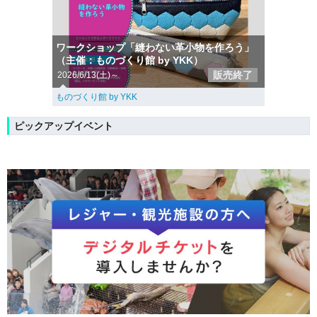
ワークショップ「縫わない革小物を作ろう」
（主催：ものづくり館 by YKK）
販売終了
2026/6/13(土)～
ものづくり館 by YKK
ピックアップイベント