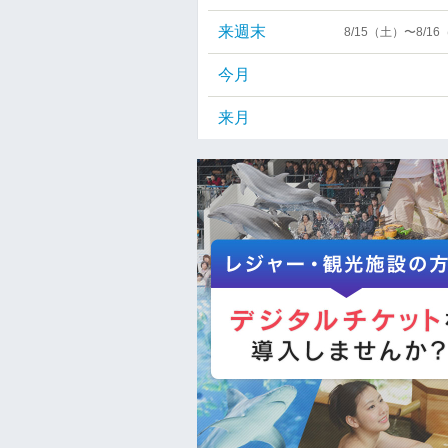
来週末
8/15（土）〜8/1
今月
来月