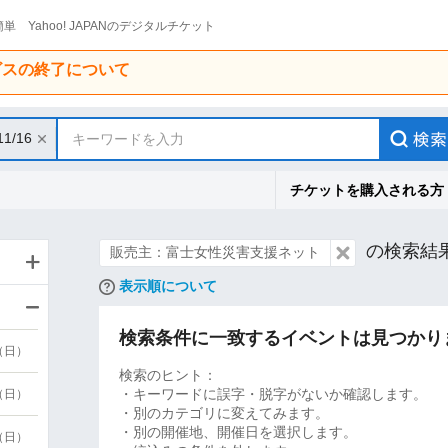
単 Yahoo! JAPANのデジタルチケット
ービスの終了について
11/16
キーワードを入力
チケットを購入される方
の検索結
販売主：富士女性災害支援ネット
表示順について
検索条件に一致するイベントは見つかり
9（日）
検索のヒント：
・キーワードに誤字・脱字がないか確認します。
9（日）
・別のカテゴリに変えてみます。
・別の開催地、開催日を選択します。
6（日）