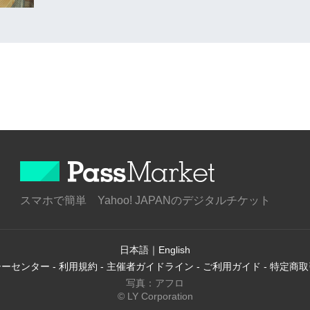
スマホで簡単 Yahoo! JAPANのデジタルチケット
日本語
｜
English
シーセンター
-
利用規約
-
主催者ガイドライン
-
ご利用ガイド
-
特定商取
写真：アフロ
© LY Corporation