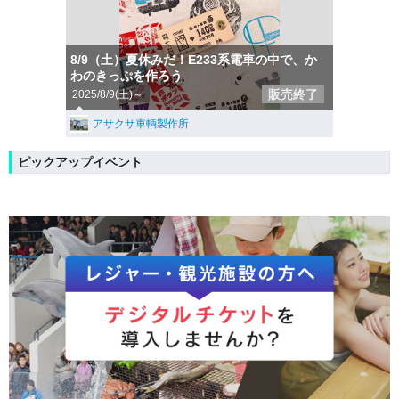
8/9（土）夏休みだ！E233系電車の中で、か
わのきっぷ︎︎︎︎を作ろう
販売終了
2025/8/9(土)～
アサクサ車輌製作所
ピックアップイベント