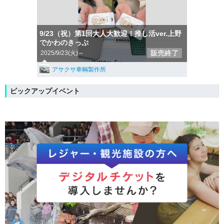
9/23（祝）第1回大人大歓迎！推し活ver.上野
でかわのきっぷ
販売終了
2025/9/23(火)～
アサクサ車輌製作所
ピックアップイベント