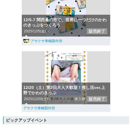
12/5-7 関西蚤の市で、世界に一つだけのかわ
のきっぷ︎︎︎をつくろう
販売終了
2025/12/5(金)～
アサクサ車輌製作所
12/20（土）第3回大人大歓迎！推し活ver.上
野でかわのきっぷ
販売終了
2025/12/20(土)～
東京都
アサクサ車輌製作所
ピックアップイベント