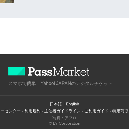
スマホで簡単 Yahoo! JAPANのデジタルチケット
日本語
｜
English
シーセンター
-
利用規約
-
主催者ガイドライン
-
ご利用ガイド
-
特定商取
写真：アフロ
© LY Corporation