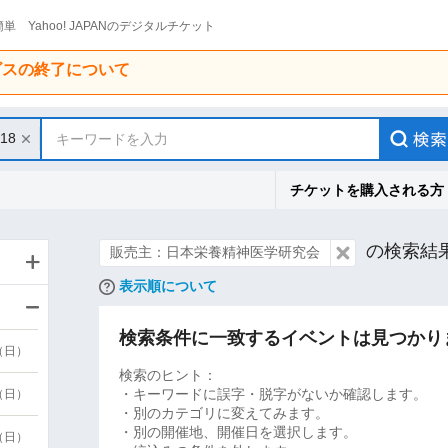
単 Yahoo! JAPANのデジタルチケット
ービスの終了について
/18
キーワードを入力
チケットを購入される方
の検索結
販売主：日本栄養精神医学研究会
表示順について
検索条件に一致するイベントは見つかり
9（日）
検索のヒント：
・キーワードに誤字・脱字がないか確認します。
9（日）
・別のカテゴリに変えてみます。
・別の開催地、開催日を選択します。
6（日）