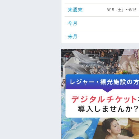
来週末
8/15（土）〜8/1
今月
来月