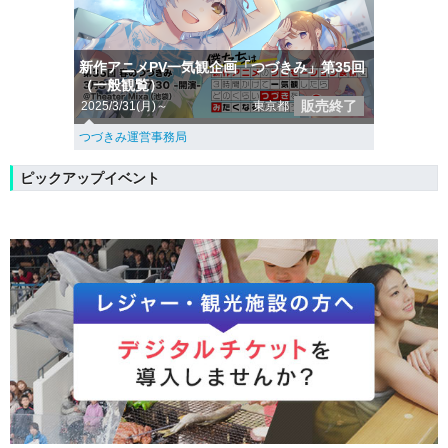
新作アニメPV一気観企画「つづきみ」第35回
（一般観覧）
販売終了
2025/3/31(月)～
東京都
つづきみ運営事務局
ピックアップイベント