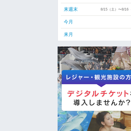
来週末
8/15（土）〜8/1
今月
来月