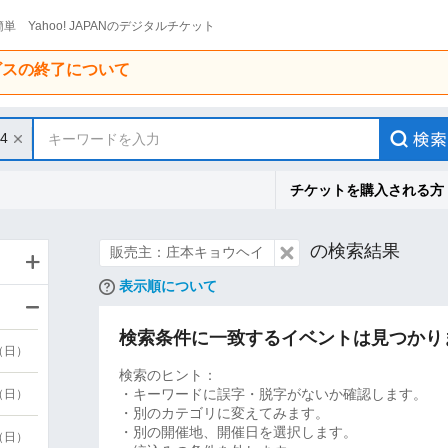
単 Yahoo! JAPANのデジタルチケット
ービスの終了について
14
キーワードを入力
チケットを購入される方
の検索結果
販売主：庄本キョウヘイ
表示順について
検索条件に一致するイベントは見つかり
9（日）
検索のヒント：
・キーワードに誤字・脱字がないか確認します。
9（日）
・別のカテゴリに変えてみます。
・別の開催地、開催日を選択します。
6（日）