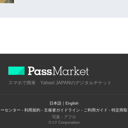
スマホで簡単 Yahoo! JAPANのデジタルチケット
日本語
｜
English
シーセンター
-
利用規約
-
主催者ガイドライン
-
ご利用ガイド
-
特定商取
写真：アフロ
© LY Corporation