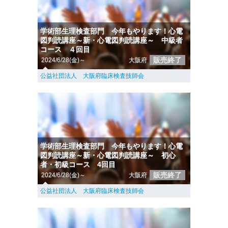
学術部生理検査部門 今年もやります！心電
図判読講座～新・心電図判読講座～ 中級者
コース ４回目
販売終了
2024/6/28(金)～
大阪府
公益社団法人 大阪府臨床検査技師会
学術部生理検査部門 今年もやります！心電
図判読講座～新・心電図判読講座～ 初心
者・初級コース 4回目
販売終了
2024/6/28(金)～
大阪府
公益社団法人 大阪府臨床検査技師会