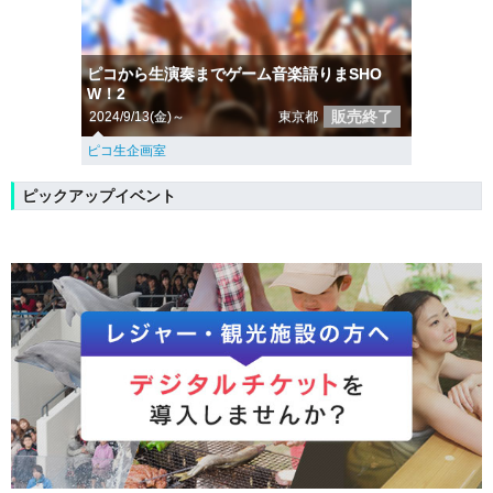
ピコから生演奏までゲーム音楽語りまSHO
W！2
販売終了
2024/9/13(金)～
東京都
ピコ生企画室
ピックアップイベント