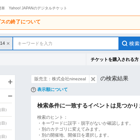
単 Yahoo! JAPANのデジタルチケット
ービスの終了について
/14
キーワードを入力
チケットを購入される方
の検索結果
販売主：株式会社ninezeal
表示順について
検索条件に一致するイベントは見つかり
9（日）
検索のヒント：
・キーワードに誤字・脱字がないか確認します。
9（日）
・別のカテゴリに変えてみます。
・別の開催地、開催日を選択します。
6（日）