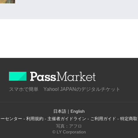
スマホで簡単 Yahoo! JAPANのデジタルチケット
日本語
｜
English
シーセンター
-
利用規約
-
主催者ガイドライン
-
ご利用ガイド
-
特定商取
写真：アフロ
© LY Corporation