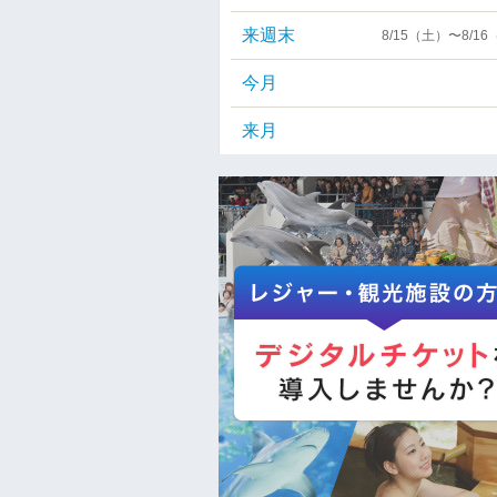
来週末
8/15（土）〜8/1
今月
来月