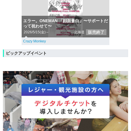
エラー。ONEMAN 「顔面蒼白」〜サポートだ
って祝わせて〜
販売終了
2026/5/15(金)～
北海道
Crazy Monkey
ピックアップイベント