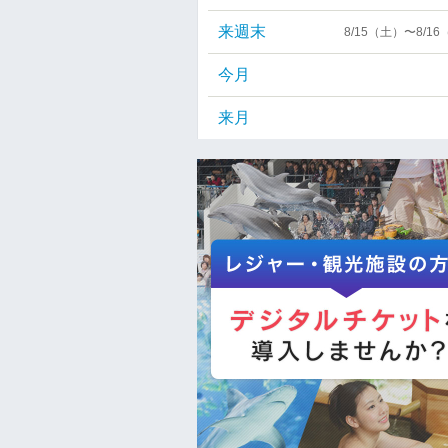
来週末
8/15（土）〜8/1
今月
来月