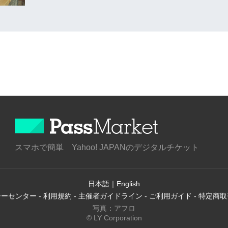
スマホで簡単 Yahoo! JAPANのデジタルチケット
日本語
｜
English
シーセンター
-
利用規約
-
主催者ガイドライン
-
ご利用ガイド
-
特定商取
写真：アフロ
© LY Corporation