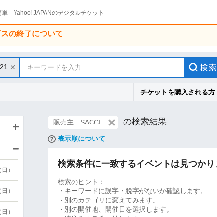
単 Yahoo! JAPANのデジタルチケット
ービスの終了について
/21
キーワードを入力
チケットを購入される方
の検索結果
販売主：SACCI
表示順について
検索条件に一致するイベントは見つかり
9（日）
検索のヒント：
・キーワードに誤字・脱字がないか確認します。
9（日）
・別のカテゴリに変えてみます。
・別の開催地、開催日を選択します。
6（日）