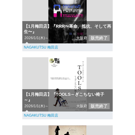
【1月梅田店】『RRR〜革命、抵抗、そして再
生〜』
販売終了
2026/1/1(木)～
大阪府
NAGAKUTSU 梅田店
【1月梅田店】『TOOLS～ぎこちない椅子
～』
販売終了
2026/1/1(木)～
大阪府
NAGAKUTSU 梅田店