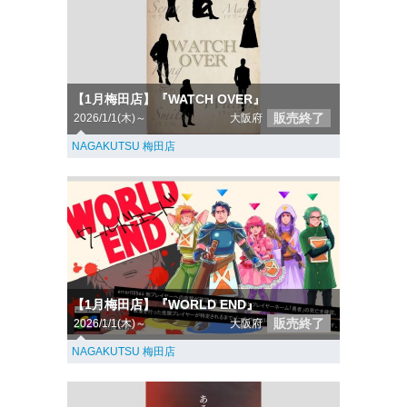
【1月梅田店】『WATCH OVER』
販売終了
2026/1/1(木)～
大阪府
NAGAKUTSU 梅田店
【1月梅田店】『WORLD END』
販売終了
2026/1/1(木)～
大阪府
NAGAKUTSU 梅田店