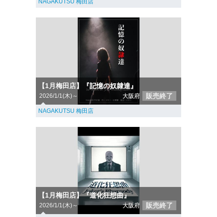
NAGAKUTSU 梅田店
【1月梅田店】『記憶の奴隷達』
販売終了
2026/1/1(木)～
大阪府
NAGAKUTSU 梅田店
【1月梅田店】『道化狂想曲』
販売終了
2026/1/1(木)～
大阪府