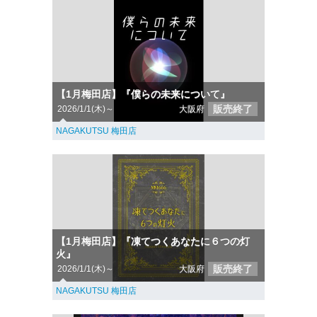
【1月梅田店】『僕らの未来について』
販売終了
2026/1/1(木)～
大阪府
NAGAKUTSU 梅田店
【1月梅田店】『凍てつくあなたに６つの灯
火』
販売終了
2026/1/1(木)～
大阪府
NAGAKUTSU 梅田店