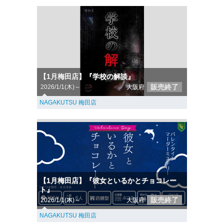
【1月梅田店】『学校の解談』
販売終了
2026/1/1(木)～
大阪府
NAGAKUTSU 梅田店
【1月梅田店】『彼女といるかとチョコレー
ト』
販売終了
2026/1/1(木)～
大阪府
NAGAKUTSU 梅田店