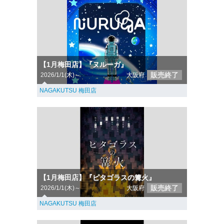
【1月梅田店】『ヌルーガ』
販売終了
2026/1/1(木)～
大阪府
NAGAKUTSU 梅田店
【1月梅田店】『ピタゴラスの篝火』
販売終了
2026/1/1(木)～
大阪府
NAGAKUTSU 梅田店