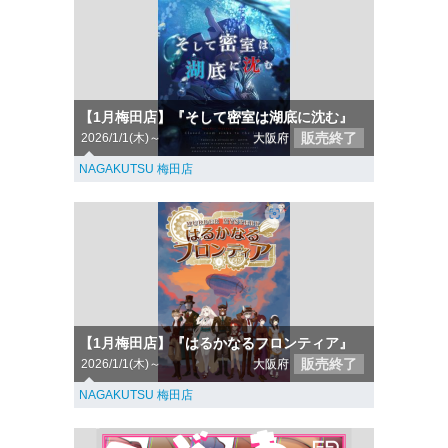
【1月梅田店】『そして密室は湖底に沈む』
販売終了
2026/1/1(木)～
大阪府
NAGAKUTSU 梅田店
【1月梅田店】『はるかなるフロンティア』
販売終了
2026/1/1(木)～
大阪府
NAGAKUTSU 梅田店