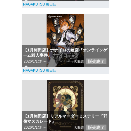
NAGAKUTSU 梅田店
【1月梅田店】ナナイロの迷宮『オンラインゲ
ーム殺人事件』
販売終了
2026/1/1(木)～
大阪府
NAGAKUTSU 梅田店
【1月梅田店】リアルマーダーミステリー『群
像マスカレード』
販売終了
2026/1/1(木)～
大阪府