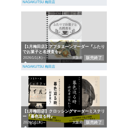
NAGAKUTSU 梅田店
【1月梅田店】アフタヌーンマーダー『ふたり
でお菓子と名捜査を』
販売終了
2026/1/1(木)～
大阪府
NAGAKUTSU 梅田店
【1月梅田店】クロッシングマーダーミステリ
ー『暮色迫る時』
販売終了
2026/1/1(木)～
大阪府