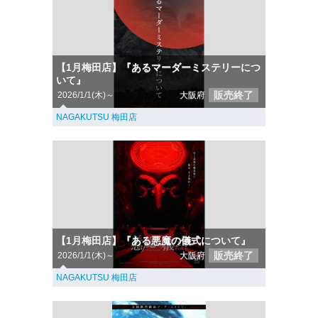
【1月梅田店】『あるマーダーミステリーにつ
いて』
販売終了
2026/1/1(木)～
大阪府
NAGAKUTSU 梅田店
【1月梅田店】『ある悪魔の儀式について』
販売終了
2026/1/1(木)～
大阪府
NAGAKUTSU 梅田店