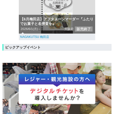
【6月梅田店】アフタヌーンマーダー『ふたり
でお菓子と名捜査を』
販売終了
2026/6/1(月)～
大阪府
NAGAKUTSU 梅田店
ピックアップイベント